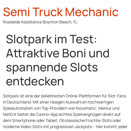
Semi Truck Mechanic
Roadside Assistance Boynton Beach, FL
Slotpark im Test:
Attraktive Boni und
spannende Slots
entdecken
Slotpark ist eine der beliebtesten Online-Plattformen für Slot-Fans
in Deutschland. Mit einer riesigen Auswahl an hochwertigen
Spielautomaten von Top-Providern wie Novomatic, Merkur und
NetEnt bietet die Casino-App echtes Spielvergnügen direkt auf
dem Smartphone oder Tablet. Ob klassische Früchte-Slots oder
moderne Video-Slots mit progressiven Jackpots – hier kommt jeder